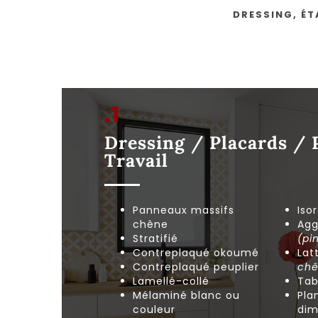
DRESSING, ÉT
.1
Dressing / Placards / 
Travail
Panneaux massifs
Isor
chêne
Agg
Stratifié
(pi
Contreplaqué okoumé
Lat
Contreplaqué peuplier
chê
Lamellé-collé
Tab
Mélaminé blanc ou
Pla
couleur
dim