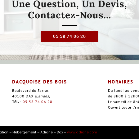
Une Question, Un Devis,
Contactez-Nous…
05 58 74 06 20
DACQUOISE DES BOIS
HORAIRES
Boulevard du Sarrat
Du lundi au ven
40100 DAX
(Landes)
de 8h00 à 12h0
Tél.
:
05 58 74 06 20
Le samedi de 8
Ouvert toute l’a
éation – Hébergement – Adiane – Dax –
www.adiane.com