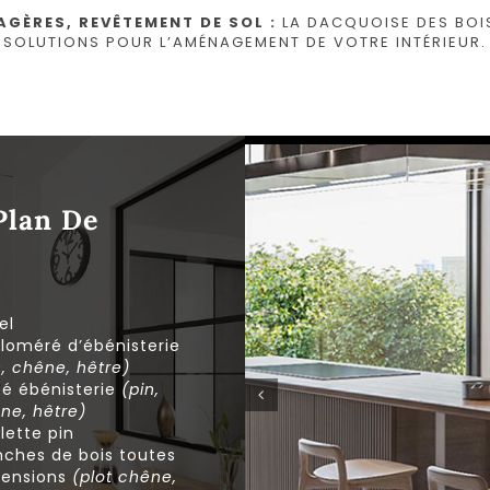
AGÈRES, REVÊTEMENT DE SOL :
LA DACQUOISE DES BOIS
SOLUTIONS POUR L’AMÉNAGEMENT DE VOTRE INTÉRIEUR.
Plan De
el
loméré d’ébénisterie
n, chêne, hêtre)
té ébénisterie
(pin,
ne, hêtre)
lette pin
nches de bois toutes
ensions
(plot chêne,